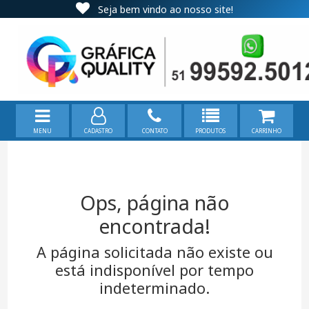
Seja bem vindo ao nosso site!
MENU
CADASTRO
CONTATO
PRODUTOS
CARRINHO
Ops, página não
encontrada!
A página solicitada não existe ou
está indisponível por tempo
indeterminado.